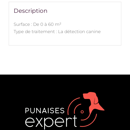
Description
Surface : De 0 à 60 m²
Type de traitement : La détection canine