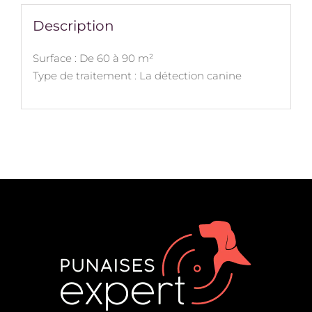
Description
Surface : De 60 à 90 m²
Type de traitement : La détection canine