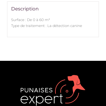
Description
Surface : De 0 à 60 m²
Type de traitement : La détection canine