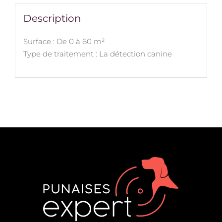
Description
Surface : De 0 à 60 m²
Type de traitement : La détection canine