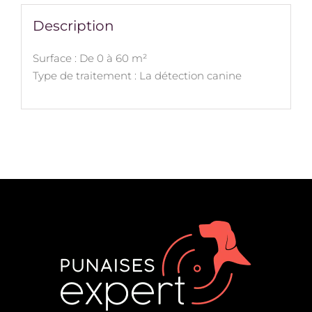
Description
Surface : De 0 à 60 m²
Type de traitement : La détection canine