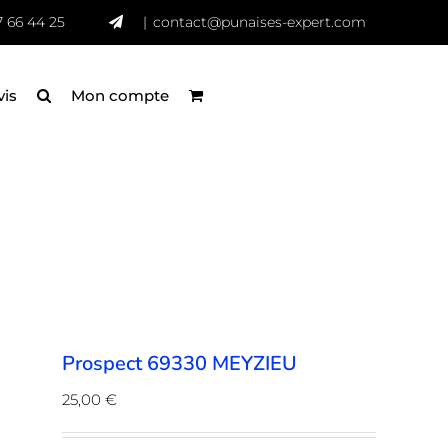
7 66 44 25
|
contact@punaises-expert.com
vis
Mon compte
Prospect 69330 MEYZIEU
25,00
€