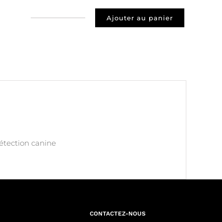
Ajouter au panier
quantité
de
Prospect
69330
MEYZIEU
détection canine
CONTACTEZ-NOUS