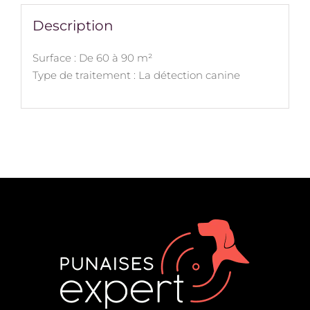
Description
Surface : De 60 à 90 m²
Type de traitement : La détection canine