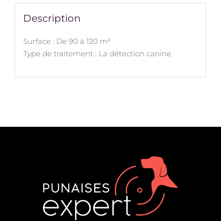
Description
Surface : De 90 à 120 m²
Type de traitement : La détection canine