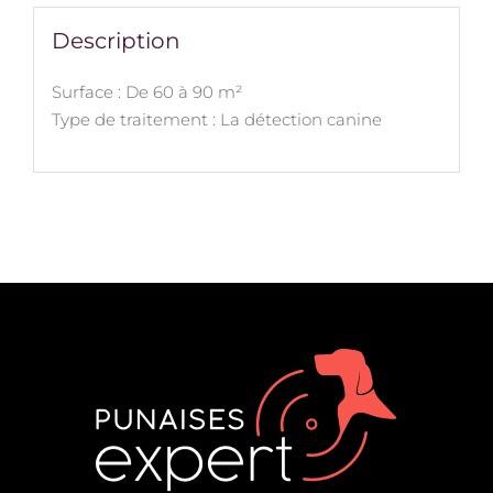
Description
Surface : De 60 à 90 m²
Type de traitement : La détection canine