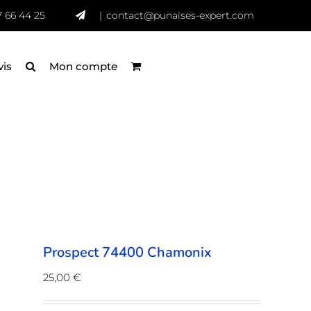
7 66 44 25
|
contact@punaises-expert.com
vis
Mon compte
Prospect 74400 Chamonix
25,00
€