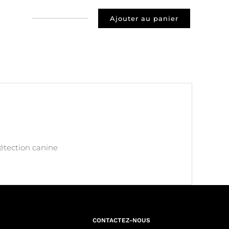
Ajouter au panier
quantité
de
Prospect
74400
Chamonix
détection canine
CONTACTEZ-NOUS