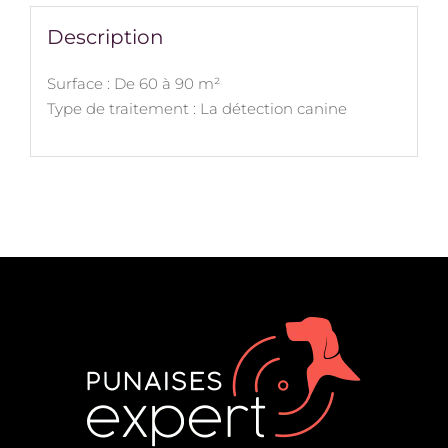
Description
Surface : De 60 à 90 m²
Type de traitement : La détection canine