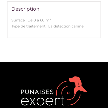
Description
Surface : De 0 à 60 m²
Type de traitement : La détection canine