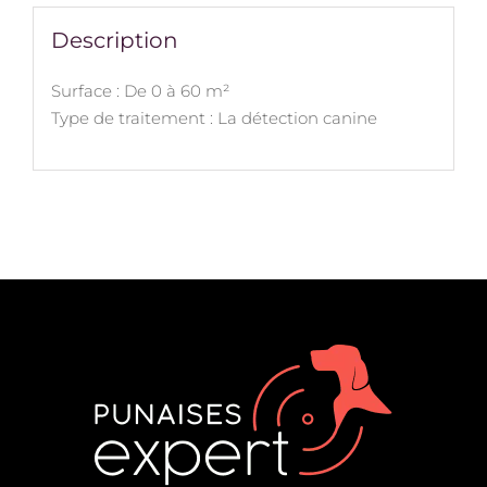
Description
Surface : De 0 à 60 m²
Type de traitement : La détection canine