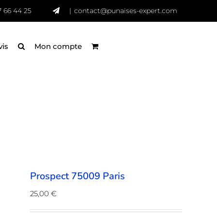
7 66 44 25
|
contact@punaises-expert.com
vis
Mon compte
Prospect 75009 Paris
25,00
€