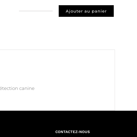
Ajouter au panier
quantité
de
Prospect
75009
Paris
détection canine
CONTACTEZ-NOUS