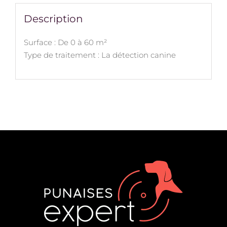
Description
Surface : De 0 à 60 m²
Type de traitement : La détection canine