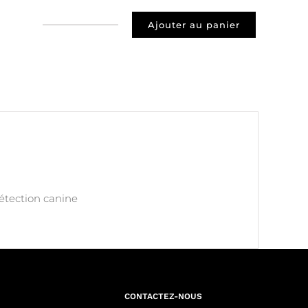
Ajouter au panier
quantité
de
Prospect
75011
Paris
détection canine
CONTACTEZ-NOUS