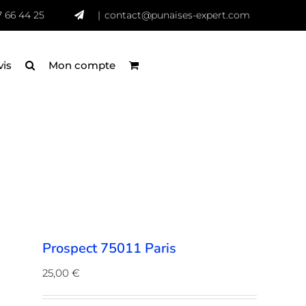
7 66 44 25
|
contact@punaises-expert.com
vis
Mon compte
Prospect 75011 Paris
25,00
€