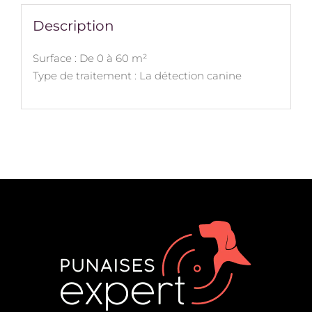
Description
Surface : De 0 à 60 m²
Type de traitement : La détection canine