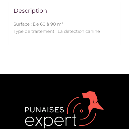
Description
Surface : De 60 à 90 m²
Type de traitement : La détection canine