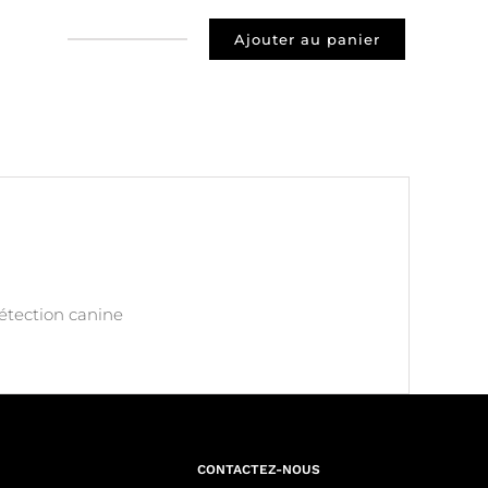
Ajouter au panier
quantité
de
Prospect
75016
PARIS
16
détection canine
CONTACTEZ-NOUS