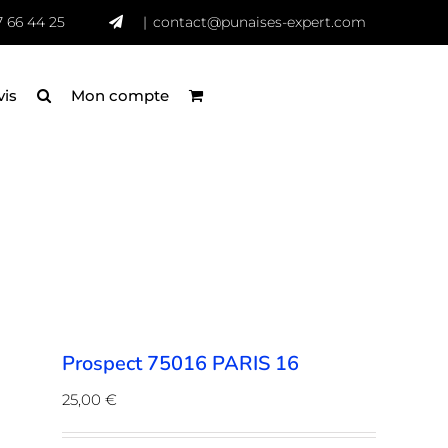
7 66 44 25
|
contact@punaises-expert.com
vis
Mon compte
Prospect 75016 PARIS 16
25,00
€