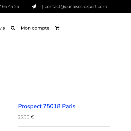
7 66 44 25
|
contact@punaises-expert.com
vis
Mon compte
Prospect 75018 Paris
25,00
€