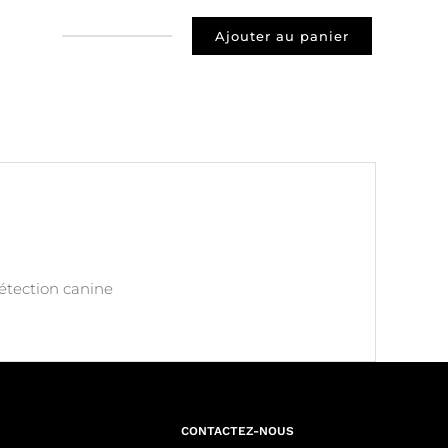
Ajouter au panier
quantité
de
Prospect
75018
Paris
détection canine
CONTACTEZ-NOUS