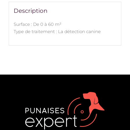
Description
Surface : De 0 à 60 m²
Type de traitement : La détection canine