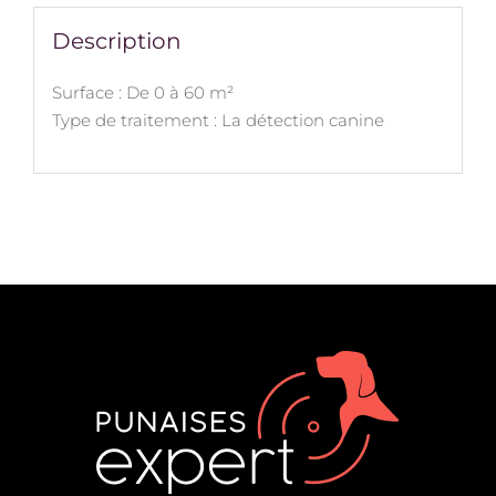
Description
Surface : De 0 à 60 m²
Type de traitement : La détection canine