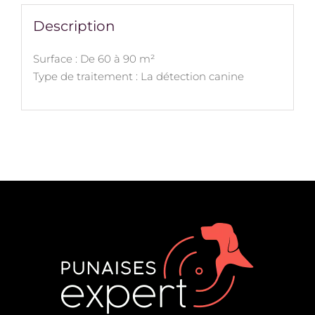
Description
Surface : De 60 à 90 m²
Type de traitement : La détection canine