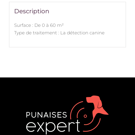
Description
Surface : De 0 à 60 m²
Type de traitement : La détection canine