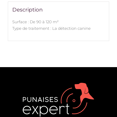
Description
Surface : De 90 à 120 m²
Type de traitement : La détection canine