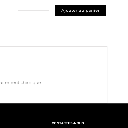
Ajouter au panier
quantité
de
Prospect
77100
meaux
traitement chimique
CONTACTEZ-NOUS