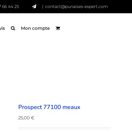
7 66 44 25
|
contact@punaises-expert.com
vis
Mon compte
Prospect 77100 meaux
25,00
€