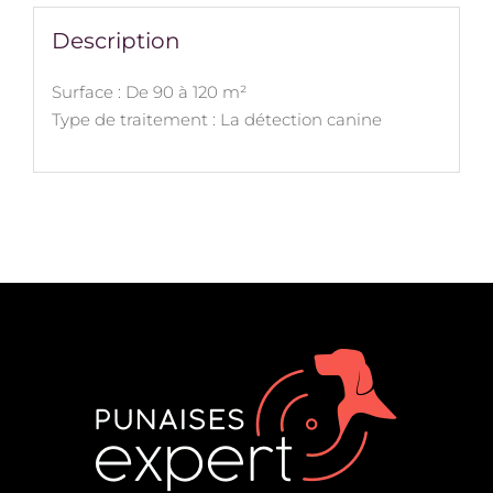
Description
Surface : De 90 à 120 m²
Type de traitement : La détection canine