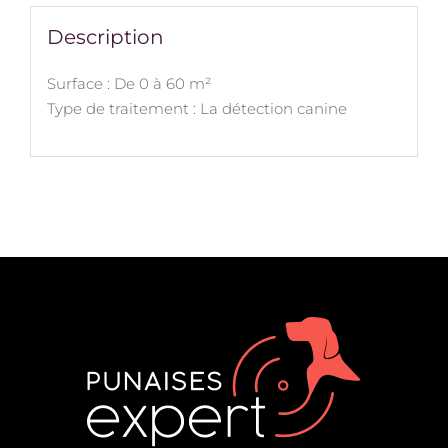
Description
Surface : De 0 à 60 m²
Type de traitement : La détection canine