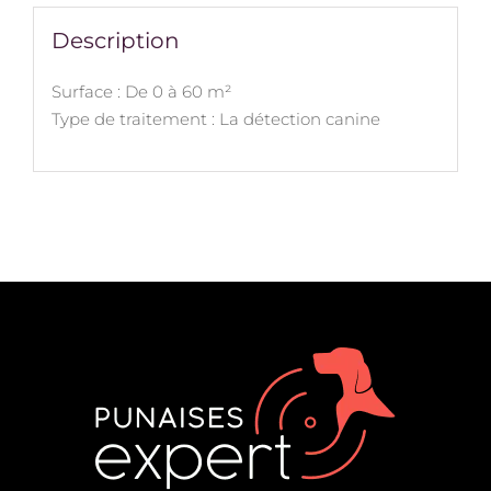
Description
Surface : De 0 à 60 m²
Type de traitement : La détection canine