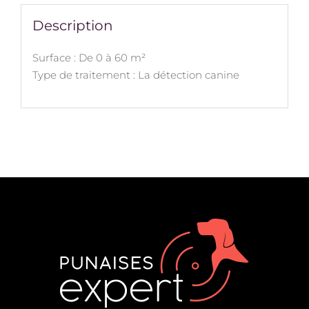
Description
Surface : De 0 à 60 m²
Type de traitement : La détection canine