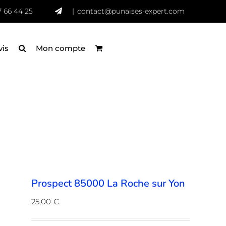
7 66 44 25
|
contact@punaises-expert.com
vis
Mon compte
Prospect 85000 La Roche sur Yon
25,00
€