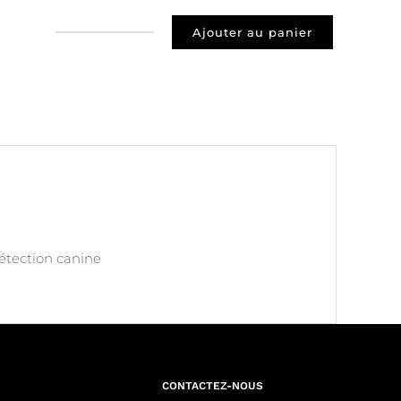
Ajouter au panier
quantité
de
Prospect
85000
La
Roche
sur
Yon
détection canine
CONTACTEZ-NOUS