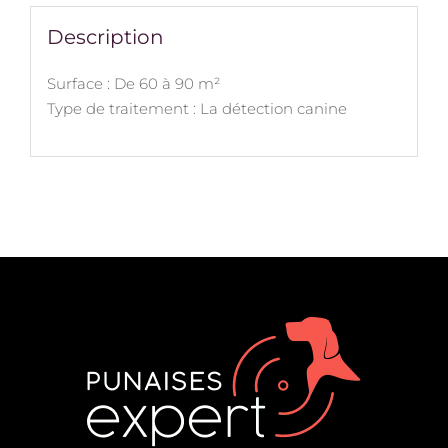
Description
Surface : De 60 à 90 m²
Type de traitement : La détection canine