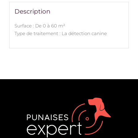
Description
Surface : De 0 à 60 m²
Type de traitement : La détection canine