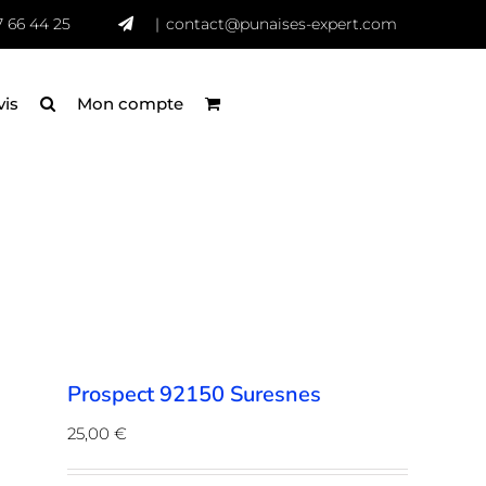
7 66 44 25
|
contact@punaises-expert.com
vis
Mon compte
Prospect 92150 Suresnes
25,00
€