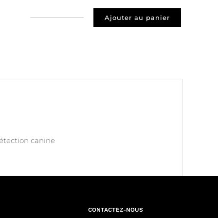
Ajouter au panier
quantité
de
Prospect
92150
Suresnes
détection canine
CONTACTEZ-NOUS