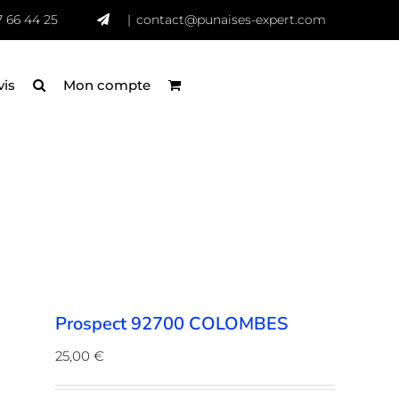
7 66 44 25
|
contact@punaises-expert.com
vis
Mon compte
Prospect 92700 COLOMBES
25,00
€