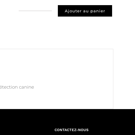
Ajouter au panier
quantité
de
Prospect
92700
COLOMBES
détection canine
CONTACTEZ-NOUS