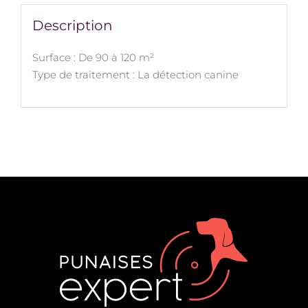
Description
Surface : De 90 à 120 m²
Type de traitement : La détection canine