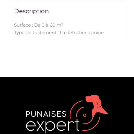
Description
Surface : De 0 à 60 m²
Type de traitement : La détection canine