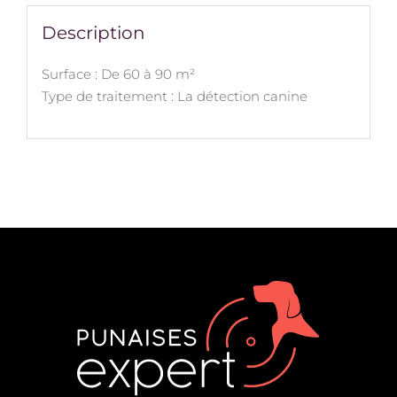
Description
Surface : De 60 à 90 m²
Type de traitement : La détection canine