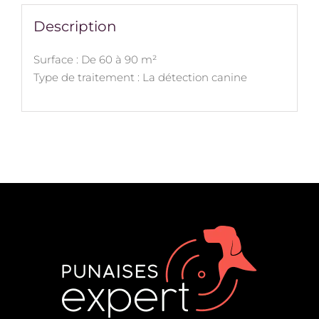
Description
Surface : De 60 à 90 m²
Type de traitement : La détection canine