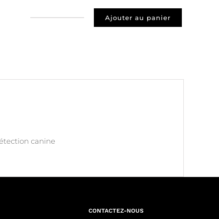
Ajouter au panier
quantité
de
Prospect
93500
Pantin
détection canine
CONTACTEZ-NOUS