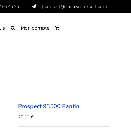
7 66 44 25
|
contact@punaises-expert.com
vis
Mon compte
Prospect 93500 Pantin
25,00
€