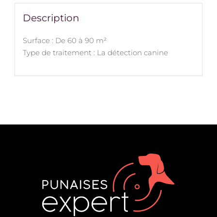
Description
Surface : De 60 à 90 m²
Type de traitement : La détection canine