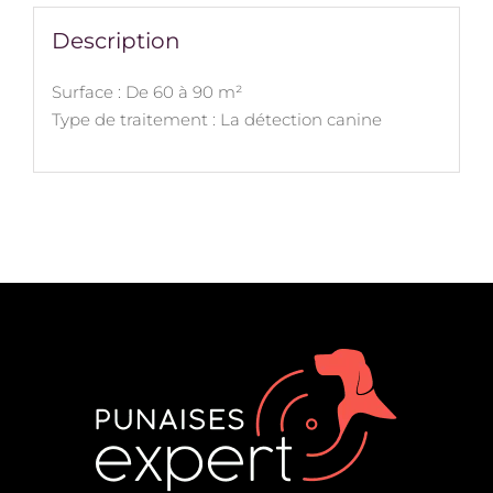
Description
Surface : De 60 à 90 m²
Type de traitement : La détection canine