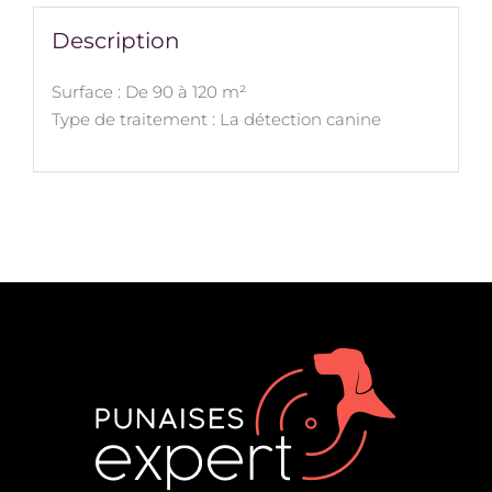
Description
Surface : De 90 à 120 m²
Type de traitement : La détection canine