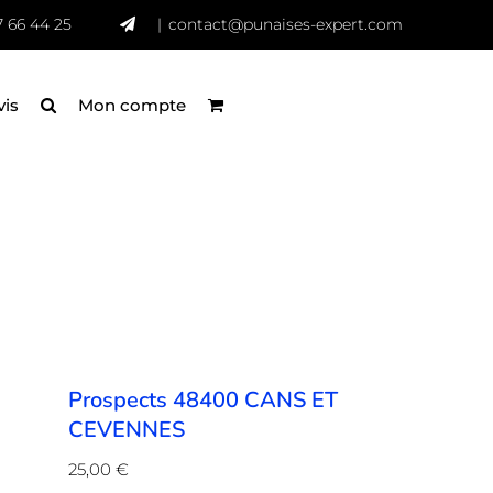
7 66 44 25
|
contact@punaises-expert.com
vis
Mon compte
Prospects 48400 CANS ET
CEVENNES
25,00
€