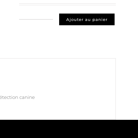
Ajouter au panier
quantité
de
Prospects
48400
CANS
ET
CEVENNES
détection canine