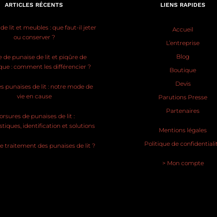
ARTICLES RÉCENTS
LIENS RAPIDES
e lit et meubles : que faut-il jeter
Accueil
ou conserver ?
L’entreprise
Blog
 de punaise de lit et piqûre de
ue : comment les différencier ?
Boutique
Devis
s punaises de lit : notre mode de
vie en cause
Parutions Presse
Partenaires
rsures de punaises de lit :
stiques, identification et solutions
Mentions légales
Politique de confidentiali
le traitement des punaises de lit ?
> Mon compte