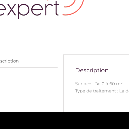
scription
Description
Surface : De 0 à 60 m²
Type de traitement : La 