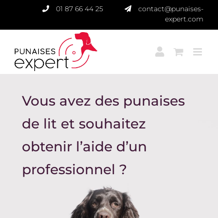
Passer
01 87 66 44 25
contact@punaises-
au
expert.com
contenu
Vous avez des punaises
de lit et souhaitez
obtenir l’aide d’un
professionnel ?