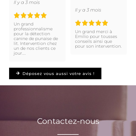
Il y a 3 mois
Il y a 3 mois
Un grand
professionnalisme
Un grand merci à
pour la détection
Emilio pour tousses
canine de punaise de
conseils ainsi que
lit. Intervention chez
pour son intervention.
un de nos clients ce
jour….
Déposez vous aussi votre avis !
Contactez-nous