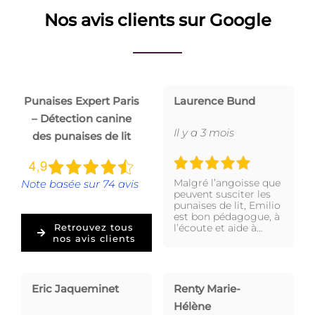
Nos avis clients sur Google
Punaises Expert Paris
Laurence Bund
– Détection canine
Il y a 3 mois
des punaises de lit
Malgré l’angoisse que
Note basée sur 74 avis
peuvent susciter les
punaises de lit, Emilio
est bon pédagogue, à
l’écoute et aide à…
Retrouvez tous
nos avis clients
Eric Jaqueminet
Renty Marie-
Hélène