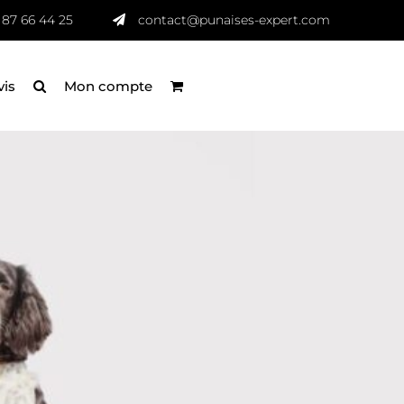
 87 66 44 25
contact@punaises-expert.com
vis
Mon compte