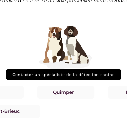
 arriver à bout de ce nuisible particulièrement envahis
Contacter un spécialiste de la détection canine
Quimper
nt-Brieuc