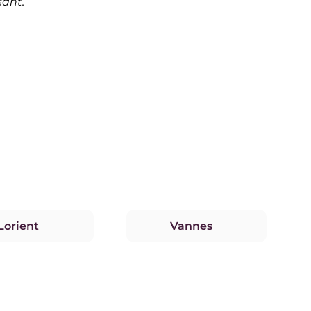
sant.
Lorient
Vannes