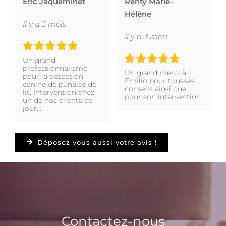
Eric Jaqueminet
Renty Marie-
Hélène
Il y a 3 mois
Il y a 3 mois
Un grand
professionnalisme
Un grand merci à
pour la détection
Emilio pour tousses
canine de punaise de
conseils ainsi que
lit. Intervention chez
pour son intervention.
un de nos clients ce
jour….
Déposez vous aussi votre avis !
Contactez-nous