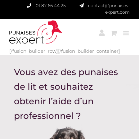
Passer
01 87 66 44 25
contact@punaises-
au
expert.com
contenu
[/fusion_builder_row][/fusion_builder_container]
Vous avez des punaises
de lit et souhaitez
obtenir l’aide d’un
professionnel ?