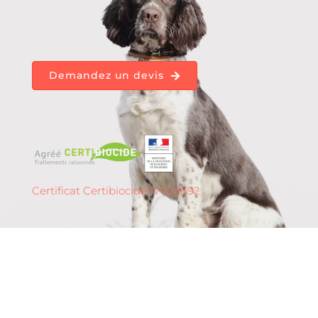
Demandez un devis
Certificat Certibiocide N°026592
Détection de punaises
de lit en
Corse