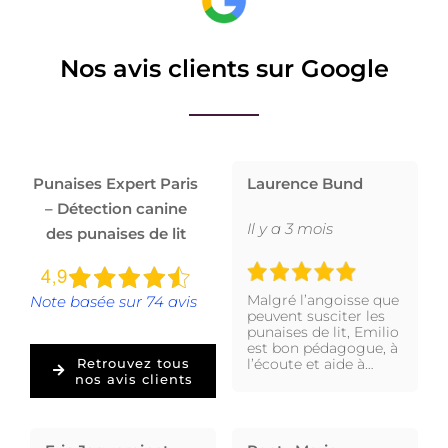
Nos avis clients sur Google
Punaises Expert Paris
Laurence Bund
– Détection canine
Il y a 3 mois
des punaises de lit
Malgré l’angoisse que
Note basée sur 74 avis
peuvent susciter les
punaises de lit, Emilio
est bon pédagogue, à
l’écoute et aide à…
Retrouvez tous
nos avis clients