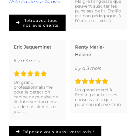
Malgré l’angoisse que
Note basée sur 74 avis
peuvent susciter les
punaises de lit, Emilio
est bon pédagogue, à
l’écoute et aide à…
Retrouvez tous
nos avis clients
Eric Jaqueminet
Renty Marie-
Hélène
Il y a 3 mois
Il y a 3 mois
Un grand
professionnalisme
Un grand merci à
pour la détection
Emilio pour tousses
canine de punaise de
conseils ainsi que
lit. Intervention chez
pour son intervention.
un de nos clients ce
jour….
Déposez vous aussi votre avis !