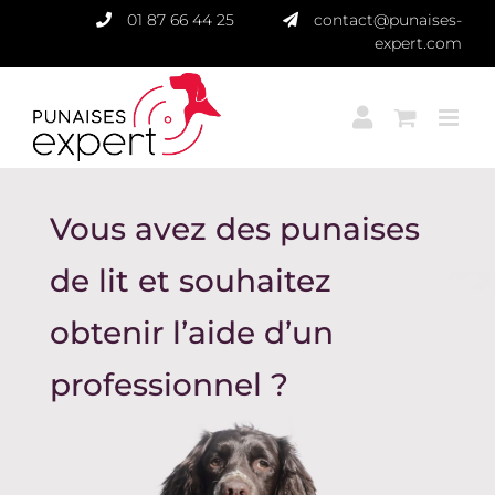
Passer
01 87 66 44 25
contact@punaises-
au
expert.com
contenu
Vous avez des punaises
de lit et souhaitez
obtenir l’aide d’un
professionnel ?