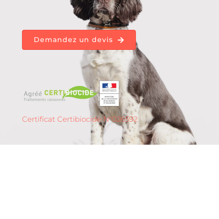
Demandez un devis
Certificat Certibiocide N°026592
Détection de punaises
de lit en
Nouvelle-Aquitaine