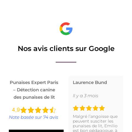
Nos avis clients sur Google
Punaises Expert Paris
Laurence Bund
– Détection canine
Il y a 3 mois
des punaises de lit
Malgré l’angoisse que
Note basée sur 74 avis
peuvent susciter les
punaises de lit, Emilio
est bon pédagogue, à