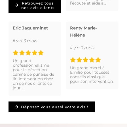
l’écoute et aide à…
Retrouvez tous
nos avis clients
Eric Jaqueminet
Renty Marie-
Hélène
Il y a 3 mois
Il y a 3 mois
Un grand
professionnalisme
Un grand merci à
pour la détection
Emilio pour tousses
canine de punaise de
conseils ainsi que
lit. Intervention chez
pour son intervention.
un de nos clients ce
jour….
Déposez vous aussi votre avis !