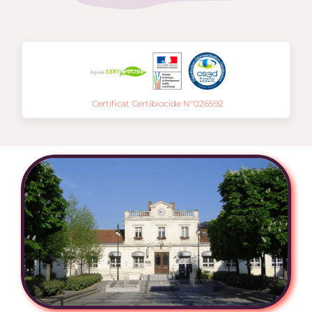
Certificat Certibiocide N°026592