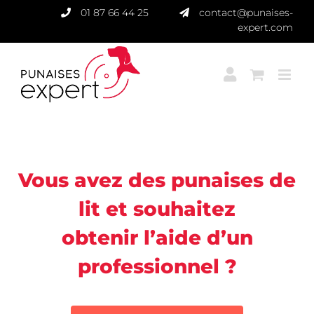
Passer
01 87 66 44 25
contact@punaises-
au
expert.com
contenu
Punaises Expert
Vous avez des punaises de
lit et souhaitez
obtenir l’aide d’un
professionnel ?