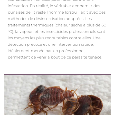
infestation. En réalité, le véritable « ennemi » des
punaises de lit reste l’homme lorsqu’il agit avec des
méthodes de désinsectisation adaptées. Les
traitements thermiques (chaleur sèche à plus de 60
°C), la vapeur, et les insecticides professionnels sont
les moyens les plus redoutables contre elles. Une
détection précoce et une intervention rapide,
idéalement menée par un professionnel,
permettent de venir à bout de ce parasite tenace.