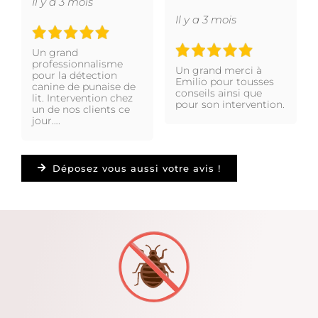
Il y a 3 mois
Il y a 3 mois
Un grand
professionnalisme
Un grand merci à
pour la détection
Emilio pour tousses
canine de punaise de
conseils ainsi que
lit. Intervention chez
pour son intervention.
un de nos clients ce
jour….
Déposez vous aussi votre avis !