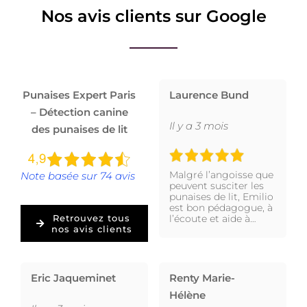
Nos avis clients sur Google
Punaises Expert Paris
Laurence Bund
– Détection canine
Il y a 3 mois
des punaises de lit
Malgré l’angoisse que
Note basée sur 74 avis
peuvent susciter les
punaises de lit, Emilio
est bon pédagogue, à
l’écoute et aide à…
Retrouvez tous
nos avis clients
Eric Jaqueminet
Renty Marie-
Hélène