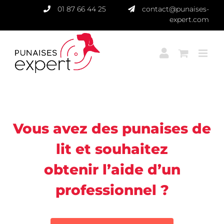
Passer
01 87 66 44 25
contact@punaises-
au
expert.com
contenu
Punaises Expert
Vous avez des punaises de
lit et souhaitez
obtenir l’aide d’un
professionnel ?