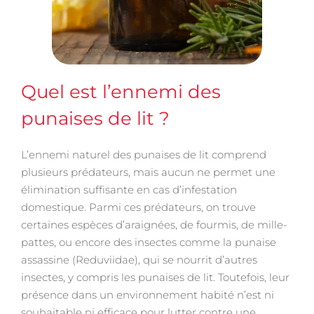
Quel est l’ennemi des
punaises de lit ?
L’ennemi naturel des punaises de lit comprend
plusieurs prédateurs, mais aucun ne permet une
élimination suffisante en cas d’infestation
domestique. Parmi ces prédateurs, on trouve
certaines espèces d’araignées, de fourmis, de mille-
pattes, ou encore des insectes comme la punaise
assassine (Reduviidae), qui se nourrit d’autres
insectes, y compris les punaises de lit. Toutefois, leur
présence dans un environnement habité n’est ni
souhaitable ni efficace pour lutter contre une